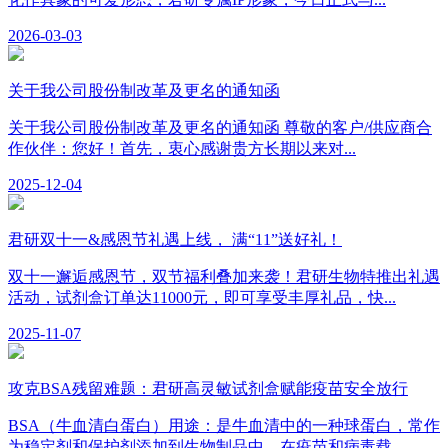
2026-03-03
关于我公司股份制改革及更名的通知函
关于我公司股份制改革及更名的通知函 尊敬的客户/供应商合
作伙伴：您好！首先，衷心感谢贵方长期以来对...
2025-12-04
君研双十一&感恩节礼遇上线， 满“11”送好礼！
双十一邂逅感恩节，双节福利叠加来袭！君研生物特推出礼遇
活动，试剂盒订单达11000元，即可享受丰厚礼品，快...
2025-11-07
攻克BSA残留难题：君研高灵敏试剂盒赋能疫苗安全放行
BSA（牛血清白蛋白）用途：是牛血清中的一种球蛋白，常作
为稳定剂和保护剂添加到生物制品中。在疫苗和病毒载...