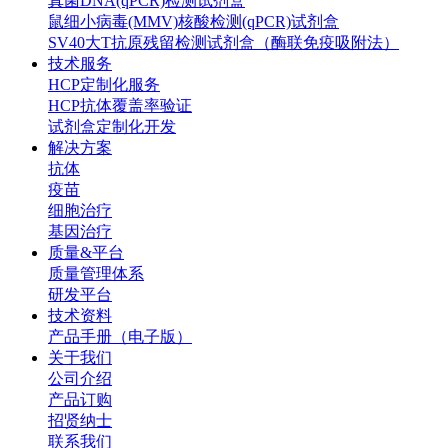
真菌DNA(qPCR)检测试剂盒
鼠细小病毒(MMV)核酸检测(qPCR)试剂盒
SV40大T抗原残留检测试剂盒（酶联免疫吸附法）
技术服务
HCP定制化服务
HCP抗体覆盖率验证
试剂盒定制化开发
解决方案
抗体
疫苗
细胞治疗
基因治疗
质量&平台
质量管理体系
研发平台
技术资料
产品手册（电子版）
关于我们
公司介绍
产品订购
招贤纳士
联系我们