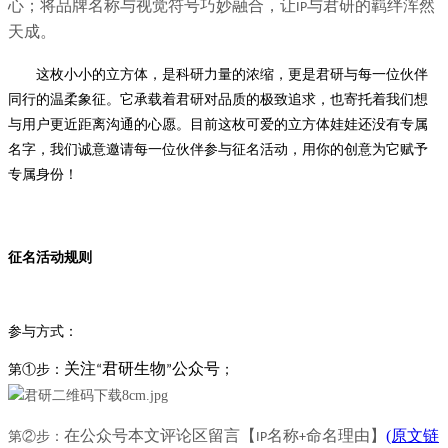
心；将品牌名称与视觉符号巧妙融合，让
与君研的羁绊浑然
IP
天成。
这枚小小的立方体，是科研力量的浓缩，更是君研与每一位伙伴
同行的温柔象征。
它
承载着君研对品质的极致追求，也寄托着我们想
与用户更近距离沟通的心愿。目前这枚可爱的立方体娃娃还没有专属
名字，我们诚意邀请每一位伙伴参与征名活动，用你的创意为它赋予
专属身份！
征名活动规则
参与方式：
关注
君研生物
公众号
第①步：
；
“
”
在公众号本文评论区留言【
名称
命名理由】
(原文链
第②步：
IP
+