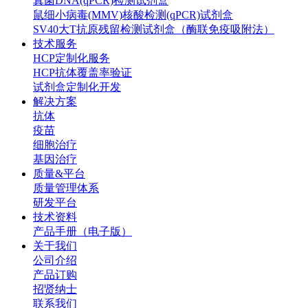
真菌DNA(qPCR)检测试剂盒
鼠细小病毒(MMV)核酸检测(qPCR)试剂盒
SV40大T抗原残留检测试剂盒（酶联免疫吸附法）
技术服务
HCP定制化服务
HCP抗体覆盖率验证
试剂盒定制化开发
解决方案
抗体
疫苗
细胞治疗
基因治疗
质量&平台
质量管理体系
研发平台
技术资料
产品手册（电子版）
关于我们
公司介绍
产品订购
招贤纳士
联系我们