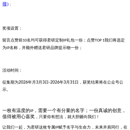
接)
；
奖项设置：
留言点赞前
名均可获得君研定制
礼包一份；点赞
我们将选定
10
IP
TOP 1
为
名称，并额外赠送君研品牌提示物一份；
IP
活动时间：
征集期为
2026
年
月
3
月
3
日
-2026
年
3
月
31
日
，获奖结果将在公众号公
示。
一枚有温度的
，需要一个有分量的名字；一份真诚的创意，
IP
值得被用心嘉奖
，
只要你有想法，就大胆砸向我们！
让我们一起，为君研这枚专属
赋予名字与生命力，未来并肩同行，在
IP