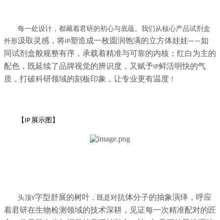
每一处设计，都藏着君研的初心与底蕴。我们从核心产品试剂盒
汲取灵感，将
塑造成一枚圆润饱满的立方体娃娃
如
外形
IP
——
同试剂盒般规整有序，承载着精准与可靠的内核；红白为主的
配色，既延续了品牌视觉的辨识度，又赋予
鲜活明快的气
IP
质，打破科研领域的刻板印象，让专业更有温度
！
【
展示图】
IP
字型舒展的树叶
抗体分子的抽象演绎，呼应
头顶
，
既
是对
Y
着君研在生物检测领域的技术深耕，见证每一次精准配对的匠