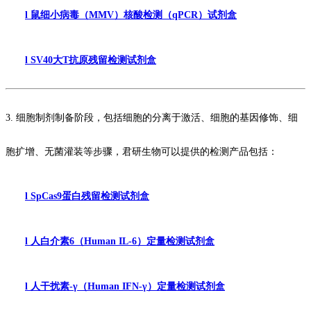
l
鼠细小病毒（
MMV
）核酸检测（
qPCR
）试剂盒
l
SV40
大
T
抗原残留检测试剂盒
3.
细胞制剂制备阶段，包括细胞的分离于激活、细胞的基因修饰、细
胞扩增、无菌灌装等步骤，君研生物可以提供的检测产品包括：
l
SpCas9
蛋白残留检测试剂盒
l
人白介素
6
（
Human IL-6
）定量检测试剂盒
l
人干扰素
-γ
（
Human IFN-γ
）定量检测试剂盒