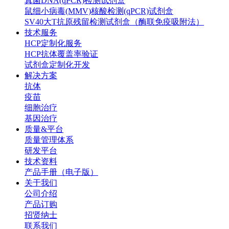
真菌DNA(qPCR)检测试剂盒
鼠细小病毒(MMV)核酸检测(qPCR)试剂盒
SV40大T抗原残留检测试剂盒（酶联免疫吸附法）
技术服务
HCP定制化服务
HCP抗体覆盖率验证
试剂盒定制化开发
解决方案
抗体
疫苗
细胞治疗
基因治疗
质量&平台
质量管理体系
研发平台
技术资料
产品手册（电子版）
关于我们
公司介绍
产品订购
招贤纳士
联系我们