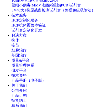
真菌DNA(qPCR)检测试剂盒
鼠细小病毒(MMV)核酸检测(qPCR)试剂盒
SV40大T抗原残留检测试剂盒（酶联免疫吸附法）
技术服务
HCP定制化服务
HCP抗体覆盖率验证
试剂盒定制化开发
解决方案
抗体
疫苗
细胞治疗
基因治疗
质量&平台
质量管理体系
研发平台
技术资料
产品手册（电子版）
关于我们
公司介绍
产品订购
招贤纳士
联系我们