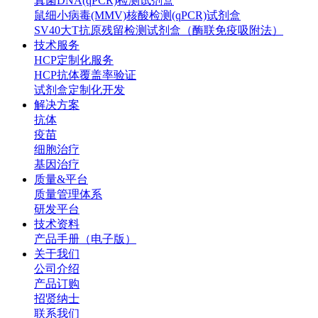
真菌DNA(qPCR)检测试剂盒
鼠细小病毒(MMV)核酸检测(qPCR)试剂盒
SV40大T抗原残留检测试剂盒（酶联免疫吸附法）
技术服务
HCP定制化服务
HCP抗体覆盖率验证
试剂盒定制化开发
解决方案
抗体
疫苗
细胞治疗
基因治疗
质量&平台
质量管理体系
研发平台
技术资料
产品手册（电子版）
关于我们
公司介绍
产品订购
招贤纳士
联系我们