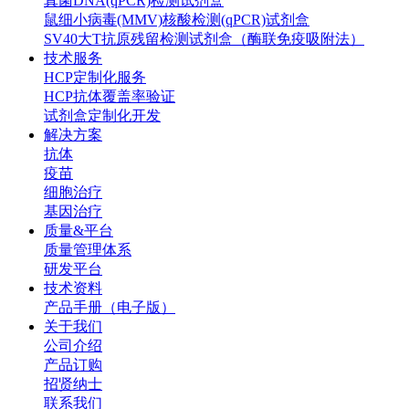
真菌DNA(qPCR)检测试剂盒
鼠细小病毒(MMV)核酸检测(qPCR)试剂盒
SV40大T抗原残留检测试剂盒（酶联免疫吸附法）
技术服务
HCP定制化服务
HCP抗体覆盖率验证
试剂盒定制化开发
解决方案
抗体
疫苗
细胞治疗
基因治疗
质量&平台
质量管理体系
研发平台
技术资料
产品手册（电子版）
关于我们
公司介绍
产品订购
招贤纳士
联系我们