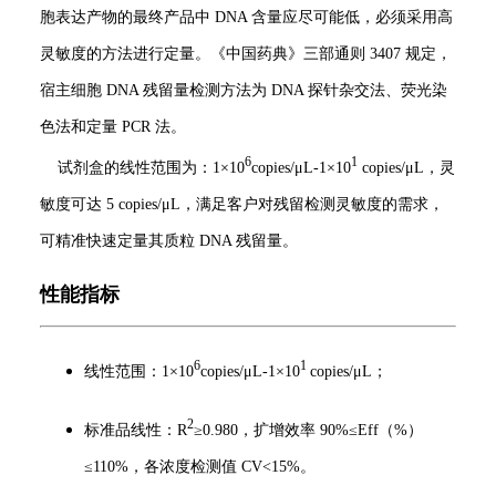
胞表达产物的最终产品中 DNA 含量应尽可能低，必须采用高
灵敏度的方法进行定量。《中国药典》三部通则 3407 规定，
宿主细胞 DNA 残留量检测方法为 DNA 探针杂交法、荧光染
色法和定量 PCR 法。
6
1
试剂盒的线性范围为：1×10
copies/μL-1×10
copies/μL，灵
敏度可达 5 copies/μL，满足客户对残留检测灵敏度的需求，
可精准快速定量其质粒 DNA 残留量。
性能指标
6
1
线性范围：1×10
copies/μL-1×10
copies/μL；
2
标准品线性：R
≥0.980，扩增效率 90%≤Eff（%）
≤110%，各浓度检测值 CV<15%。