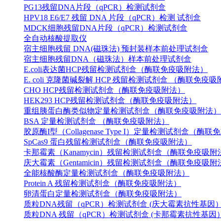
PG13残留DNA片段（qPCR）检测试剂盒
HPV18 E6/E7 残留 DNA 片段（qPCR）检测 试剂盒
MDCK细胞残留DNA片段（qPCR）检测试剂盒
全自动核酸提取仪
宿主细胞残留 DNA(磁珠法) 预封装样本前处理试剂盒
宿主细胞残留DNA（磁珠法）样本前处理试剂盒
E.coli表达菌HCP残留检测试剂盒（酶联免疫吸附法）
E. coli 克隆菌碱裂解 HCP 残留检测试剂盒 （酶联免疫
CHO HCP残留检测试剂盒（酶联免疫吸附法）
HEK293 HCP残留检测试剂盒（酶联免疫吸附法）
重组胰蛋白酶类似物定量检测试剂盒（酶联免疫吸附法）
BSA 定量检测试剂盒 （酶联免疫吸附法）
胶原酶I型（Collagenase Type I）定量检测试剂盒（酶
SpCas9 蛋白残留检测试剂盒（酶联免疫吸附法）
卡那霉素（Kanamycin）残留检测试剂盒（酶联免疫吸附
庆大霉素（Gentamicin）残留检测试剂盒（酶联免疫吸附
全能核酸酶定量检测试剂盒（酶联免疫吸附法）
Protein A 残留检测试剂盒（酶联免疫吸附法）
卵清蛋白定量检测试剂盒（酶联免疫吸附法）
质粒DNA残留（qPCR）检测试剂盒 (庆大霉素抗性基因
质粒DNA 残留（qPCR）检测试剂盒 (卡那霉素抗性基因