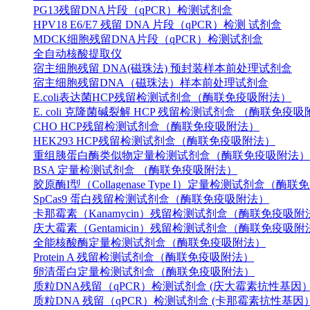
PG13残留DNA片段（qPCR）检测试剂盒
HPV18 E6/E7 残留 DNA 片段（qPCR）检测 试剂盒
MDCK细胞残留DNA片段（qPCR）检测试剂盒
全自动核酸提取仪
宿主细胞残留 DNA(磁珠法) 预封装样本前处理试剂盒
宿主细胞残留DNA（磁珠法）样本前处理试剂盒
E.coli表达菌HCP残留检测试剂盒（酶联免疫吸附法）
E. coli 克隆菌碱裂解 HCP 残留检测试剂盒 （酶联免疫
CHO HCP残留检测试剂盒（酶联免疫吸附法）
HEK293 HCP残留检测试剂盒（酶联免疫吸附法）
重组胰蛋白酶类似物定量检测试剂盒（酶联免疫吸附法）
BSA 定量检测试剂盒 （酶联免疫吸附法）
胶原酶I型（Collagenase Type I）定量检测试剂盒（酶
SpCas9 蛋白残留检测试剂盒（酶联免疫吸附法）
卡那霉素（Kanamycin）残留检测试剂盒（酶联免疫吸附
庆大霉素（Gentamicin）残留检测试剂盒（酶联免疫吸附
全能核酸酶定量检测试剂盒（酶联免疫吸附法）
Protein A 残留检测试剂盒（酶联免疫吸附法）
卵清蛋白定量检测试剂盒（酶联免疫吸附法）
质粒DNA残留（qPCR）检测试剂盒 (庆大霉素抗性基因
质粒DNA 残留（qPCR）检测试剂盒 (卡那霉素抗性基因