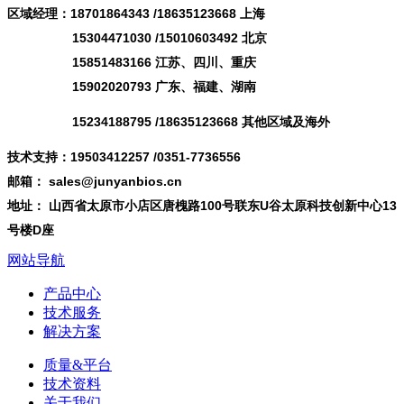
区域经理：18701864343 /
18635123668
上海
15304471030 /15010603492 北京
15851483166 江苏、四川、重庆
15902020793 广东、福建、湖南
15234188795 /18635123668 其他区域及海外
技术支持：19503412257 /0351-7736556
邮箱： sales@junyanbios.cn
地址： 山西省太原市小店区唐槐路100号联东U谷太原科技创新中心13
号楼D座
网站导航
产品中心
技术服务
解决方案
质量&平台
技术资料
关于我们