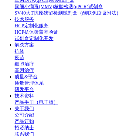
真菌DNA(qPCR)检测试剂盒
鼠细小病毒(MMV)核酸检测(qPCR)试剂盒
SV40大T抗原残留检测试剂盒（酶联免疫吸附法）
技术服务
HCP定制化服务
HCP抗体覆盖率验证
试剂盒定制化开发
解决方案
抗体
疫苗
细胞治疗
基因治疗
质量&平台
质量管理体系
研发平台
技术资料
产品手册（电子版）
关于我们
公司介绍
产品订购
招贤纳士
联系我们