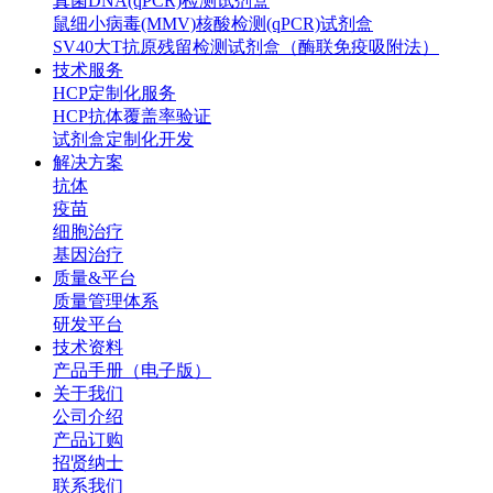
真菌DNA(qPCR)检测试剂盒
鼠细小病毒(MMV)核酸检测(qPCR)试剂盒
SV40大T抗原残留检测试剂盒（酶联免疫吸附法）
技术服务
HCP定制化服务
HCP抗体覆盖率验证
试剂盒定制化开发
解决方案
抗体
疫苗
细胞治疗
基因治疗
质量&平台
质量管理体系
研发平台
技术资料
产品手册（电子版）
关于我们
公司介绍
产品订购
招贤纳士
联系我们