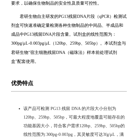
要求，以确保生物制品的安全性及质量可控性。
君研生物自主研发的PG13残留DNA片段（qPCR）检测试
剂盒
可快速准确定量检测各种生物制品的中间品、半成品和
成品中PG13残留DNA片段含量。试剂盒的线性范围为：
300pg/μL-0.003pg/μL（120bp、259bp、505bp）。本试剂盒与
君研生物“宿主细胞残留DNA（磁珠法）样本前处理试剂
盒”配套使用。
优势特点
该产品可检测 PG13 残留 DNA 的片段大小分别为
120bp、259bp、505bp，可最大程度地覆盖可能存在的
功能基因大小，符合客户需求120bp、259bp、505bp的
线性范围为:300pg-0.003pg，其灵敏度可达3fg/μL，满