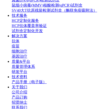
真菌DNA(qPCR)检测试剂盒
鼠细小病毒(MMV)核酸检测(qPCR)试剂盒
SV40大T抗原残留检测试剂盒（酶联免疫吸附法）
技术服务
HCP定制化服务
HCP抗体覆盖率验证
试剂盒定制化开发
解决方案
抗体
疫苗
细胞治疗
基因治疗
质量&平台
质量管理体系
研发平台
技术资料
产品手册（电子版）
关于我们
公司介绍
产品订购
招贤纳士
联系我们