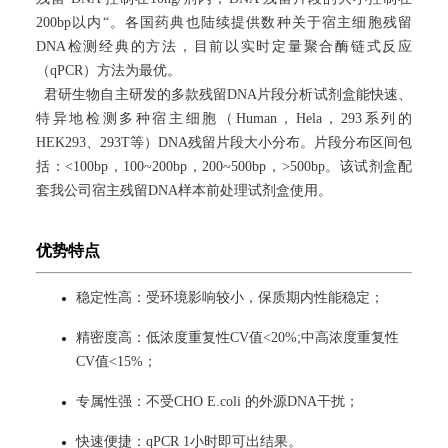
200bp以内“。各国药典也陆续提供数种关于宿主细胞残留
DNA检测经典的方法，目前以实时定量聚合酶链式反应
（qPCR）方法为最优。
君研生物自主研发的多款残留DNA片段分析试剂盒能快速、
特异地检测多种宿主细胞（Human，Hela，293系列的
HEK293、293T等）DNA残留片段大小分布。片段分布区间包
括：<100bp，100~200bp，200~500bp，>500bp。该试剂盒配
套我公司宿主残留DNA样本前处理试剂盒使用。
优势特点
稳定性高：受环境影响较小，保质期内性能稳定；
精密度高：低浓度重复性
CV
值
<20%;
中高浓度重复性
CV
值
<15%；
专属性强：不受CHO E.coli 的外源DNA干扰；
快速便捷：qPCR 1小时即可出结果。