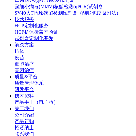
真菌DNA(qPCR)检测试剂盒
鼠细小病毒(MMV)核酸检测(qPCR)试剂盒
SV40大T抗原残留检测试剂盒（酶联免疫吸附法）
技术服务
HCP定制化服务
HCP抗体覆盖率验证
试剂盒定制化开发
解决方案
抗体
疫苗
细胞治疗
基因治疗
质量&平台
质量管理体系
研发平台
技术资料
产品手册（电子版）
关于我们
公司介绍
产品订购
招贤纳士
联系我们