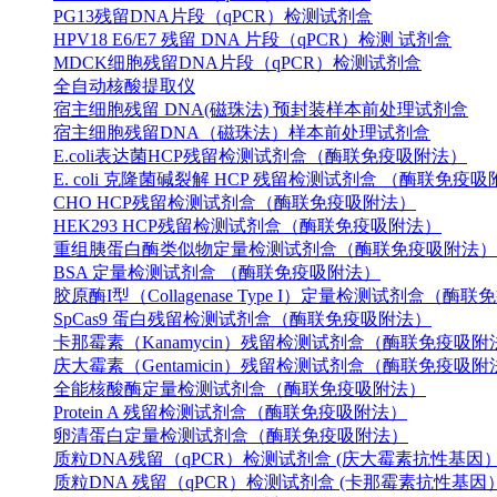
PG13残留DNA片段（qPCR）检测试剂盒
HPV18 E6/E7 残留 DNA 片段（qPCR）检测 试剂盒
MDCK细胞残留DNA片段（qPCR）检测试剂盒
全自动核酸提取仪
宿主细胞残留 DNA(磁珠法) 预封装样本前处理试剂盒
宿主细胞残留DNA（磁珠法）样本前处理试剂盒
E.coli表达菌HCP残留检测试剂盒（酶联免疫吸附法）
E. coli 克隆菌碱裂解 HCP 残留检测试剂盒 （酶联免疫
CHO HCP残留检测试剂盒（酶联免疫吸附法）
HEK293 HCP残留检测试剂盒（酶联免疫吸附法）
重组胰蛋白酶类似物定量检测试剂盒（酶联免疫吸附法）
BSA 定量检测试剂盒 （酶联免疫吸附法）
胶原酶I型（Collagenase Type I）定量检测试剂盒（酶
SpCas9 蛋白残留检测试剂盒（酶联免疫吸附法）
卡那霉素（Kanamycin）残留检测试剂盒（酶联免疫吸附
庆大霉素（Gentamicin）残留检测试剂盒（酶联免疫吸附
全能核酸酶定量检测试剂盒（酶联免疫吸附法）
Protein A 残留检测试剂盒（酶联免疫吸附法）
卵清蛋白定量检测试剂盒（酶联免疫吸附法）
质粒DNA残留（qPCR）检测试剂盒 (庆大霉素抗性基因
质粒DNA 残留（qPCR）检测试剂盒 (卡那霉素抗性基因